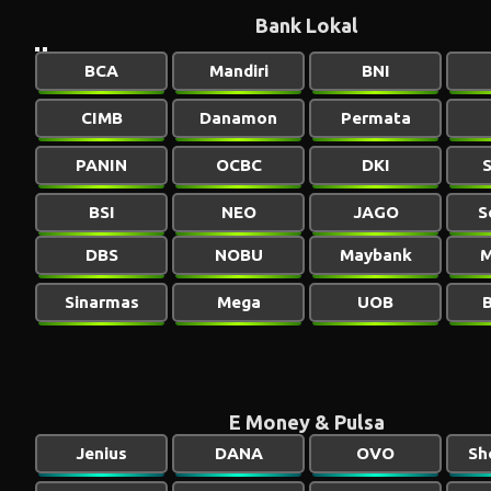
Bank Lokal
BCA
Mandiri
BNI
CIMB
Danamon
Permata
PANIN
OCBC
DKI
BSI
NEO
JAGO
S
DBS
NOBU
Maybank
M
Sinarmas
Mega
UOB
E Money & Pulsa
Jenius
DANA
OVO
Sh