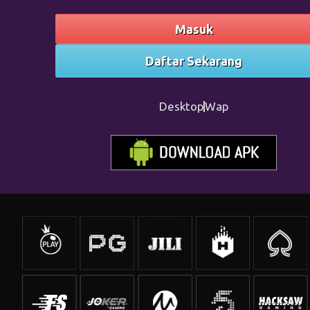
Masuk
Daftar Sekarang
Desktop
Wap