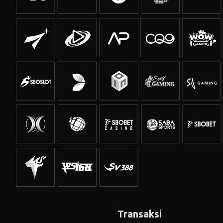
Transaksi