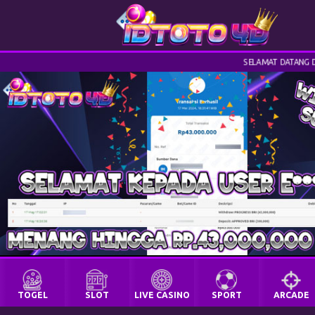
SELAMAT DATANG DI WE
TOGEL
SLOT
LIVE CASINO
SPORT
ARCADE