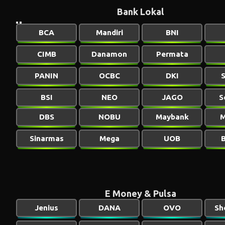
Bank Lokal
BCA
Mandiri
BNI
CIMB
Danamon
Permata
PANIN
OCBC
DKI
BSI
NEO
JAGO
S
DBS
NOBU
Maybank
M
Sinarmas
Mega
UOB
E Money & Pulsa
Jenius
DANA
OVO
Sh