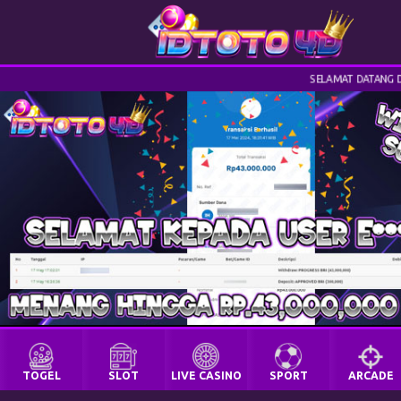
SELAMAT DATANG DI WE
TOGEL
SLOT
LIVE CASINO
SPORT
ARCADE